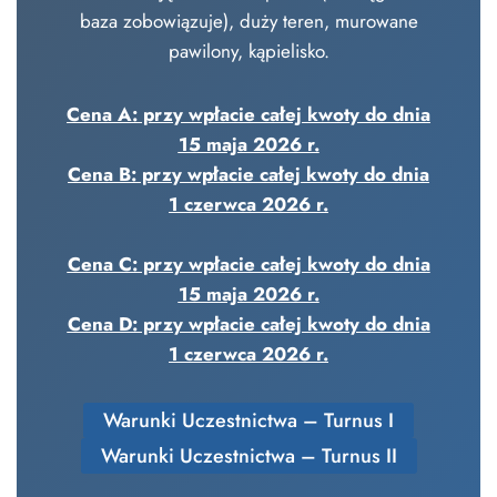
baza zobowiązuje), duży teren, murowane
pawilony, kąpielisko.
Cena A: przy wpłacie całej kwoty do dnia
15 maja 2026 r.
Cena B: przy wpłacie całej kwoty do dnia
1 czerwca 2026 r.
Cena C: przy wpłacie całej kwoty do dnia
15 maja 2026 r.
Cena D: przy wpłacie całej kwoty do dnia
1 czerwca 2026 r.
Warunki Uczestnictwa – Turnus I
Warunki Uczestnictwa – Turnus II