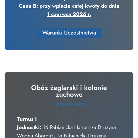
Cena B: przy wpłacie całej kwoty do dnia
1 czerwca 2026 r.
Warunki Uczestnictwa
Obóz żeglarski i kolonie
zuchowe
TRZMIELEWO
Turnus I
Jednostki:
16 Pabianicka Harcerska Drużyna
Wodna Abordaż, 15 Pabianicka Drużyna