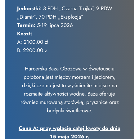
Jednostki:
3 PDH „Czarna Trójka”, 9 PDW
„Diamir”, 70 PDH „Eksplozja”
Termin:
5-19 lipca 2026
Koszt:
A: 2100,00 zł
B: 2200,00 z
Harcerska Baza Obozowa w Świętouściu
położona jest między morzem i jeziorem,
dzięki czemu jest to wyśmienite miejsce na
rozmaite aktywności wodne. Baza oferuje
również murowaną stołówkę, prysznice oraz
budynki świetlicowe.
Cena A: przy wpłacie całej kwoty do dnia
15 maja 2026 r.